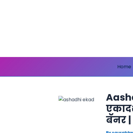
Skip
to
content
Home
Aasha
एकादश
बॅनर 
By
saurabhw