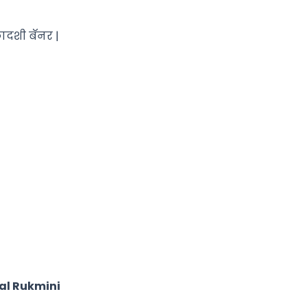
ादशी बॅनर |
al Rukmini