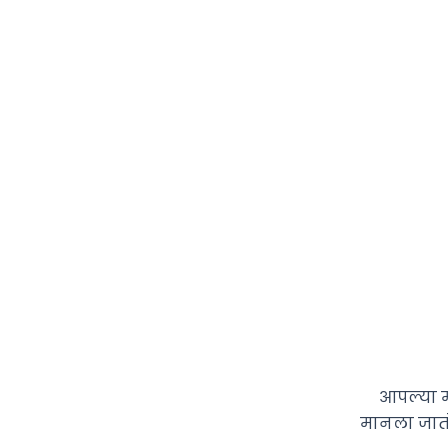
आपल्या म
मानला जातो.