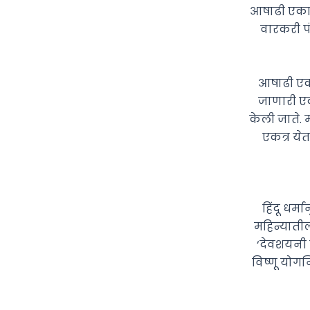
आषाढी एकाद
वारकरी पं
आषाढी एका
जाणारी एक
केली जाते. 
एकत्र ये
हिंदू धर्
महिन्याती
‘देवशयनी 
विष्णू योगन