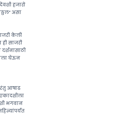
दिवशी हजारो
िठ्ठल” असा
साजरी केली
ा ही साजरी
ा दर्शनासाठी
वाला घेऊन
परंतु आषाढ
ा एकादशीला
िवशी भगवान
िन्यांपर्यंत