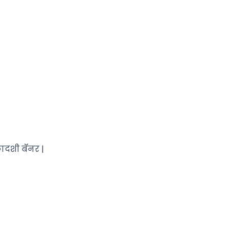
ादशी बॅनर |