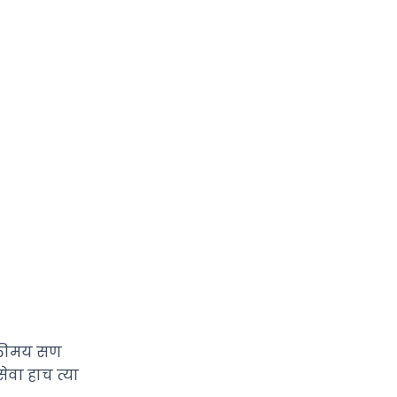
क्तीमय सण
ेवा हाच त्या