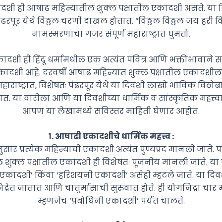
शी ही आषाढ महिन्यातील शुक्ल पक्षातील एकादशी असते. या 
ढरपूर येथे विठ्ठल चरणी दाखल होतात. “विठ्ठल विठ्ठल जय हरी व
नामस्मरणाचा गजर संपूर्ण महाराष्ट्रात घुमतो.
दशी ही हिंदू धर्मामधील एक अत्यंत पवित्र आणि भक्तीभावाने 
ादशी आहे. दरवर्षी आषाढ महिन्यात शुक्ल पक्षातील एकादशील
महाराष्ट्रात, विशेषतः पंढरपूर येथे या दिवशी लाखो भाविक विठोब
तात. या वारीला आणि या दिवशीच्या धार्मिक व सांस्कृतिक महत्त्
आपण या लेखामध्ये सविस्तर माहिती घेणार आहोत.
१. आषाढी एकादशीचे धार्मिक महत्त्व :
मानुसार प्रत्येक महिन्याची एकादशी अत्यंत पुण्यप्रद मानली जाते. 
ल शुक्ल पक्षातील एकादशी ही विशेषतः पूजनीय मानली जाते. य
एकादशी’ किंवा ‘हरिशयनी एकादशी’ असेही म्हटले जाते. या द
िद्रेत जातात आणि चातुर्मासाची सुरुवात होते. ही योगनिद्रा चार मह
म्हणजेच ‘प्रबोधिनी एकादशी’ पर्यंत चालते.