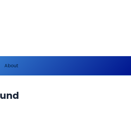
About
ound