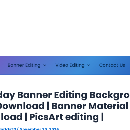
Banner Editing
Video Editing
Contact Us
day Banner Editing Backgr
Download | Banner Material
oad | PicsArt editing |
orlds33
/
November 20, 2024