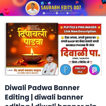
Skip
to
M
content
a
i
n
M
e
n
u
Diwali Padwa Banner
Editing | diwali banner