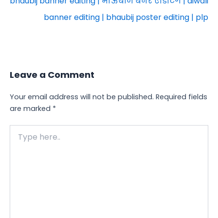
bhaubij banner editing | भाऊबीज बॅनर एडिटिंग | diwali
banner editing | bhaubij poster editing | plp
Leave a Comment
Your email address will not be published.
Required fields
are marked
*
Type
here..