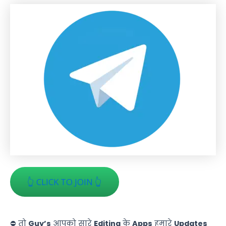
👆 CLICK TO JOIN 👆
⛔ तो
Guy’s
आपको सारे
Editing
के
Apps
हमारे
Updates