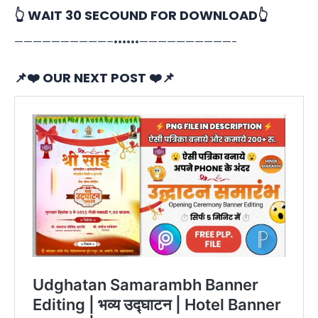
👆 WAIT 30 SECOUND FOR DOWNLOAD👆
——————————–••••••——————————-
📌❤️ OUR NEXT POST ❤️📌