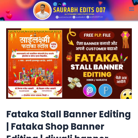
Skip
to
M
content
a
i
n
M
e
n
u
Fataka Stall Banner Editing
| Fataka Shop Banner