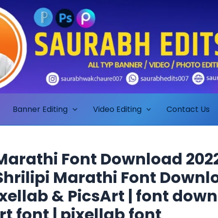
Banner Editing
Video Editing
Contact Us
arathi Font Download 2022
Shrilipi Marathi Font Downl
ixellab & PicsArt | font down
t font | pixellab font