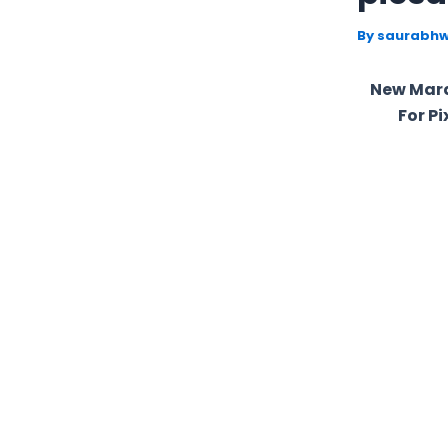
By
saurabhw
New Mara
For Pi