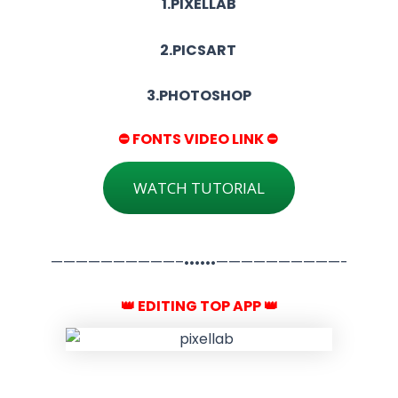
1.PIXELLAB
2.PICSART
3.PHOTOSHOP
⛔ FONTS VIDEO LINK ⛔
WATCH TUTORIAL
——————————–••••••——————————-
👑 EDITING TOP APP 👑