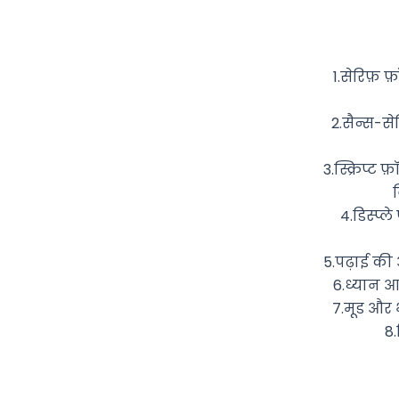
1.सेरिफ़ फ
2.सैन्स-से
3.स्क्रिप्ट
व
4.डिस्प्ल
5.पढ़ाई की
6.ध्यान आ
7.मूड और 
8.