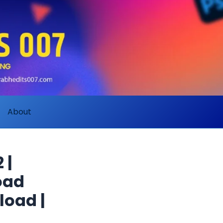
About
 |
oad
load |