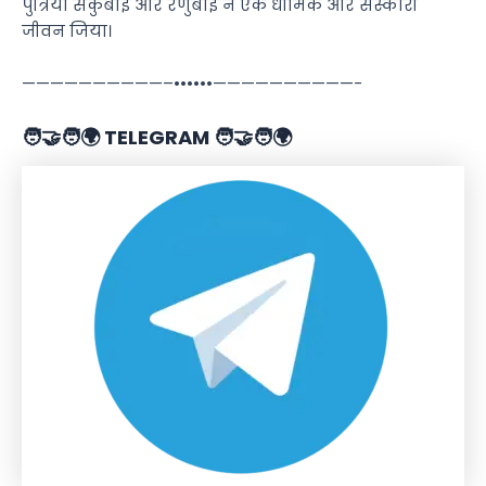
पुत्रियां सकुबाई और रणुबाई ने एक धार्मिक और संस्कारी
जीवन जिया।
——————————–••••••——————————-
🧑‍🤝‍🧑🌍 TELEGRAM 🧑‍🤝‍🧑🌍