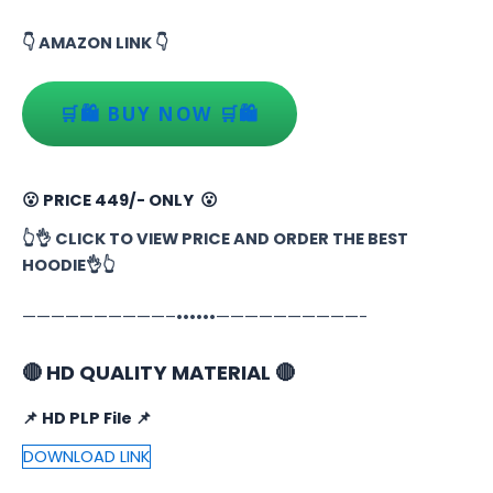
👇 AMAZON LINK 👇
🛒🛍️ BUY NOW 🛒🛍️
😮 PRICE 449/- ONLY 😮
👆👌 CLICK TO VIEW PRICE AND ORDER THE BEST
HOODIE👌👆
——————————–••••••——————————-
🔴 HD QUALITY MATERIAL 🔴
📌 HD PLP File 📌
DOWNLOAD LINK